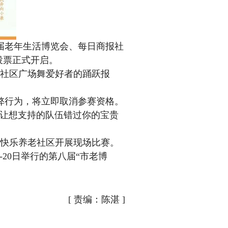
八届老年生活博览会、每日商报社
投票正式开启。
、社区广场舞爱好者的踊跃报
弊行为，将立即取消参赛资格。
要让想支持的队伍错过你的宝贵
源快乐养老社区开展现场比赛。
20日举行的第八届“市老博
[
责编：陈湛
]