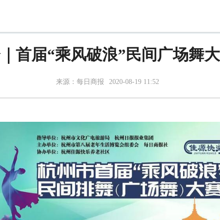
｜首届“乘风破浪”民间广场舞
来源：每日商报
2020-08-19 11:52